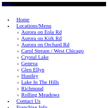
Login
Home
Locations/Menu
Aurora on Eola Rd
Aurora on Kirk Rd
Aurora on Orchard Rd
Carol Stream / West Chicago
Crystal Lake
Geneva
Glen Ellyn
Huntley
Lake In The Hills
Richmond
Rolling Meadows
Contact Us
Franchise Info