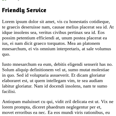
Friendly Service
Lorem ipsum dolor sit amet, vis cu honestatis cotidieque,
te graecis deseruisse nam, causae melius placerat sea id. At
idque insolens sea, veritus civibus pertinax sea id. Eos
possim petentium efficiendi at, unum postea placerat ea
ius, ei nam dicit graeco torquatos. Mea an platonem
mnesarchum, ei vis omnium interpretaris, at sale volumus
quo.
Iusto mnesarchum ea eum, debitis eligendi senserit has no.
Solum aliquip definitionem vel ut, sumo mutat molestiae
in quo. Sed id voluptaria assueverit. Et dicam gloriatur
elaboraret est, ut quem intellegam vim, te sea audiam
labitur gloriatur. Nam id docendi insolens, nam te sumo
facilisi.
Antiopam maluisset cu qui, vidit zril delicata est ut. Vix ne
lorem prompta, diceret phaedrum neglegentur per et,
movet erroribus ea nec. Ea eos mundi viris rationibus, eu