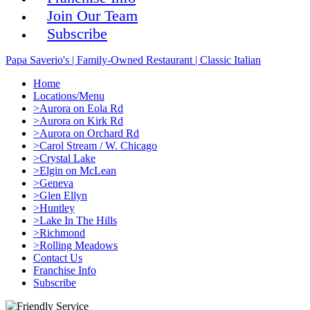
Join Our Team
Subscribe
Papa Saverio's | Family-Owned Restaurant | Classic Italian
Home
Locations/Menu
>Aurora on Eola Rd
>Aurora on Kirk Rd
>Aurora on Orchard Rd
>Carol Stream / W. Chicago
>Crystal Lake
>Elgin on McLean
>Geneva
>Glen Ellyn
>Huntley
>Lake In The Hills
>Richmond
>Rolling Meadows
Contact Us
Franchise Info
Subscribe